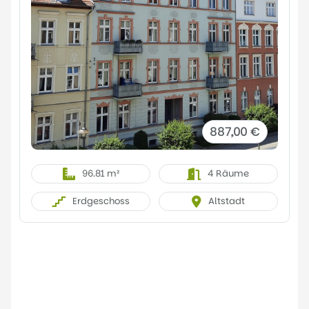
887,00 €
96.81 m²
4 Räume
Erdgeschoss
Altstadt